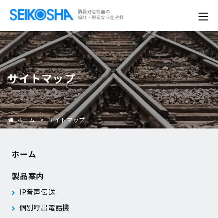
情報通信機器の
設計・製造なら星光社
サイトマップ
ホーム
>
サイトマップ
ホーム
製品案内
IP音声伝送
個別呼出電話機