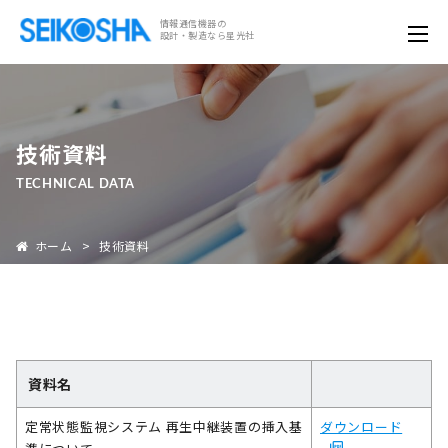
情報通信機器の
設計・製造なら星光社
技術資料
TECHNICAL DATA
ホーム
>
技術資料
資料名
定常状態監視システム 再生中継装置の挿入基
ダウンロード