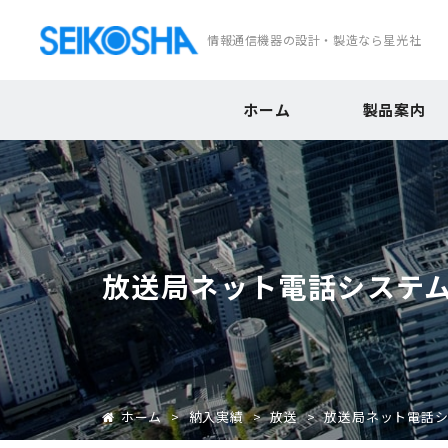
情報通信機器の
設計・製造なら星光社
ホーム
製品案内
放送局ネット電話システ
ホーム
>
納入実績
>
放送
>
放送局ネット電話