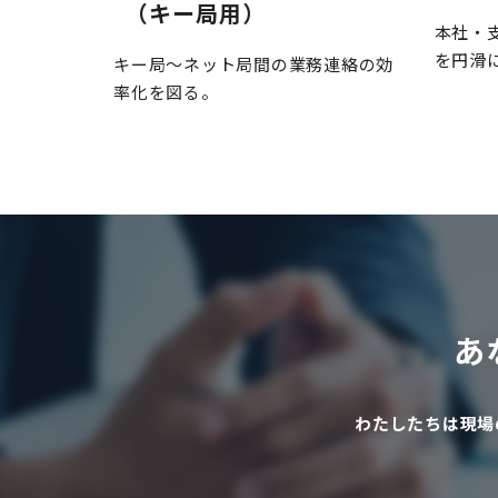
（キー局用）
本社・
を円滑
キー局～ネット局間の業務連絡の効
率化を図る。
あ
わたしたちは現場