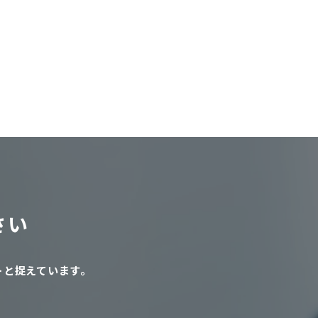
さい
トと
捉えています。